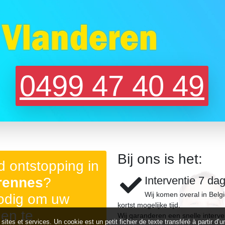
0499 47 40 49
Bij ons is het:
 ontstopping in
Interventie 7 da
rennes
?
Wij komen overal in Belg
nodig om uw
kortst mogelijke tijd.
gen te
Wij garanderen een snelle interve
 sites et services. Un cookie est un petit fichier de texte transféré à partir 