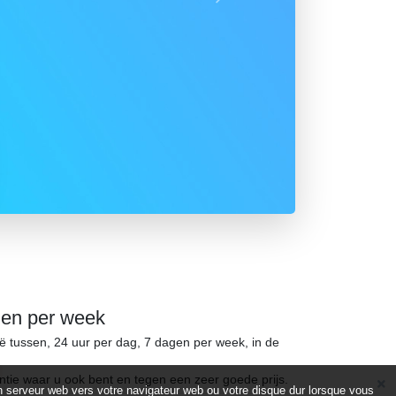
Suivant
gen per week
ië tussen, 24 uur per dag, 7 dagen per week, in de
ntie waar u ook bent en tegen een zeer goede prijs.
d’un serveur web vers votre navigateur web ou votre disque dur lorsque vous