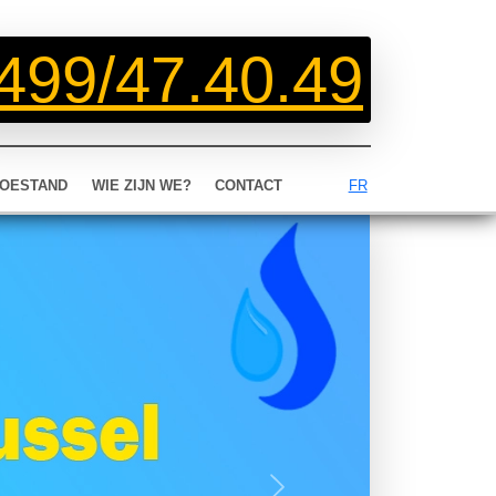
499/47.40.49
OESTAND
WIE ZIJN WE?
CONTACT
FR