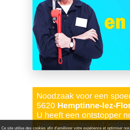
Précédent
Noodzaak voor een spoed
5620
Hemptinne-lez-Flo
U heeft een ontstopper 
toilet, gootsteen of leidin
Ce site utilise des cookies afin d’améliorer votre expérience et optimiser nos