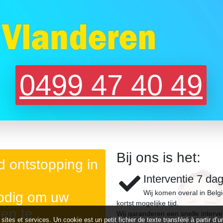
0499 47 40 49
Bij ons is het:
 ontstopping in
Interventie 7 da
Wij komen overal in Belg
nodig om uw
kortst mogelijke tijd.
gen te
Wij garanderen een snelle interve
 sites et services. Un cookie est un petit fichier de texte transféré à partir 