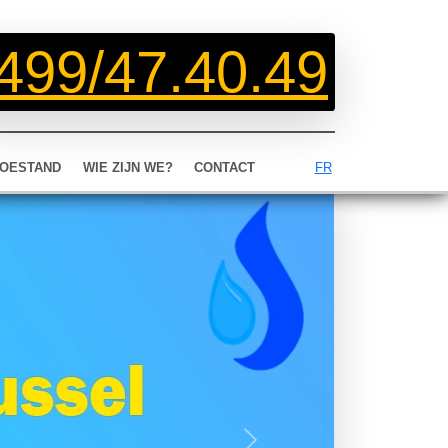
499/47.40.49
OESTAND
WIE ZIJN WE?
CONTACT
FR