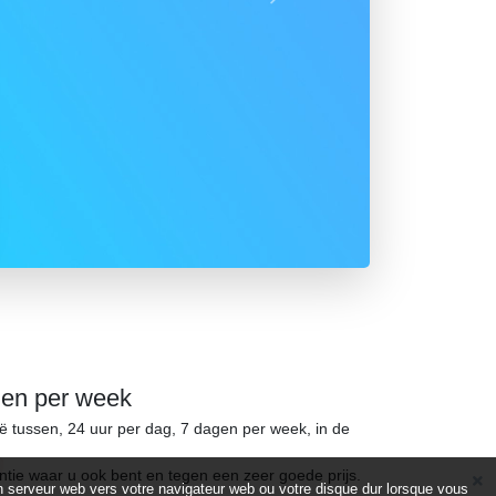
Suivant
gen per week
ië tussen, 24 uur per dag, 7 dagen per week, in de
ntie waar u ook bent en tegen een zeer goede prijs.
d’un serveur web vers votre navigateur web ou votre disque dur lorsque vous