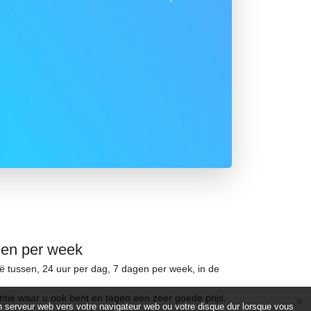
Suivant
gen per week
ië tussen, 24 uur per dag, 7 dagen per week, in de
ntie waar u ook bent en tegen een zeer goede prijs.
d’un serveur web vers votre navigateur web ou votre disque dur lorsque vous