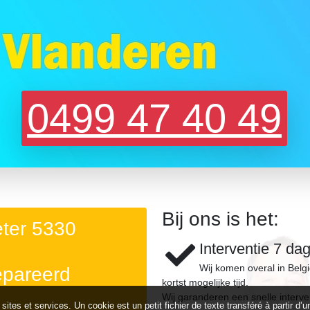
0499 47 40 49
Bij ons is het:
eter 5330
Interventie 7 da
Wij komen overal in Belg
epareerd
kortst mogelijke tijd.
Wij garanderen een snelle interve
 sites et services. Un cookie est un petit fichier de texte transféré à partir 