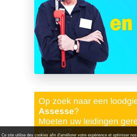
Précédent
Op zoek naar een loodgi
Assesse
?
Moeten uw leidingen ger
worden?
Ce site utilise des cookies afin d’améliorer votre expérience et optimiser nos