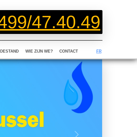
499/47.40.49
OESTAND
WIE ZIJN WE?
CONTACT
FR