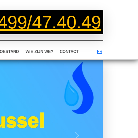
499/47.40.49
OESTAND
WIE ZIJN WE?
CONTACT
FR