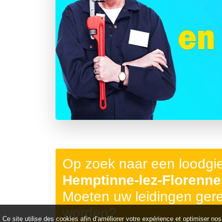
Précédent
Op zoek naar een loodgi
Hemptinne-lez-Florenne
Moeten uw leidingen ger
worden?
Ce site utilise des cookies afin d’améliorer votre expérience et optimiser nos