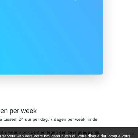
Suivant
gen per week
ië tussen, 24 uur per dag, 7 dagen per week, in de
ntie waar u ook bent en tegen een zeer goede prijs.
d’un serveur web vers votre navigateur web ou votre disque dur lorsque vous