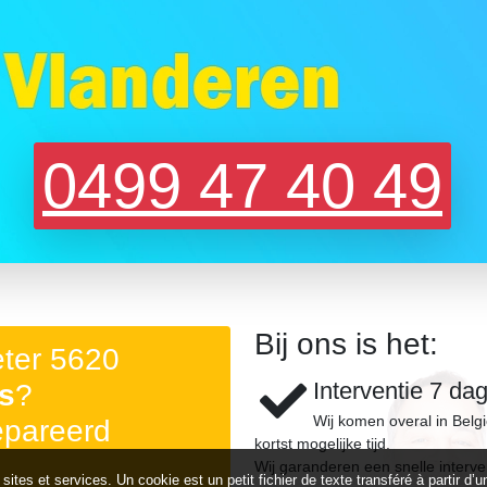
0499 47 40 49
Bij ons is het:
eter 5620
Interventie 7 da
s
?
Wij komen overal in Belg
epareerd
kortst mogelijke tijd.
Wij garanderen een snelle interve
 sites et services. Un cookie est un petit fichier de texte transféré à partir 