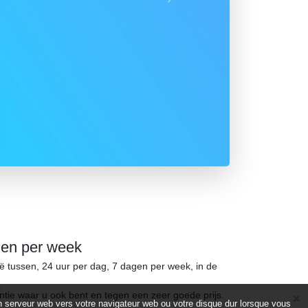
Suivant
gen per week
ië tussen, 24 uur per dag, 7 dagen per week, in de
ntie waar u ook bent en tegen een zeer goede prijs.
d’un serveur web vers votre navigateur web ou votre disque dur lorsque vous