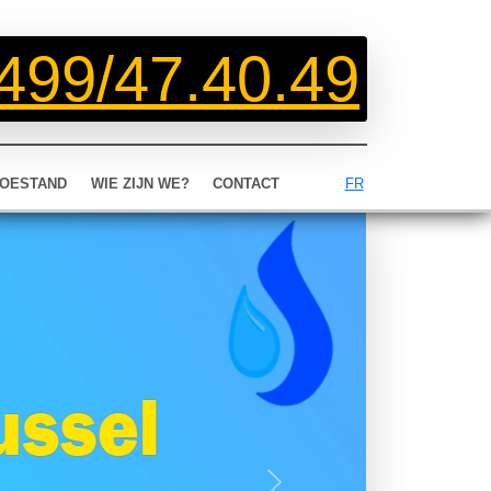
499/47.40.49
OESTAND
WIE ZIJN WE?
CONTACT
FR