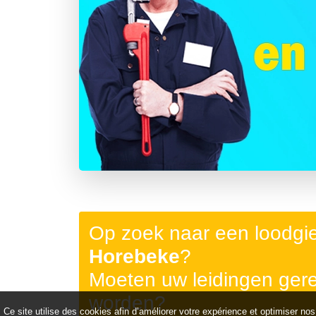
Précédent
Op zoek naar een loodgi
Horebeke
?
Moeten uw leidingen ger
worden?
Ce site utilise des cookies afin d’améliorer votre expérience et optimiser nos