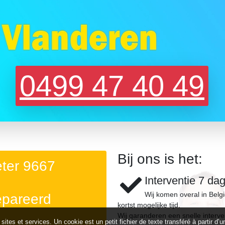
0499 47 40 49
Bij ons is het:
eter 9667
Interventie 7 da
Wij komen overal in Belg
epareerd
kortst mogelijke tijd.
Wij garanderen een snelle interve
 sites et services. Un cookie est un petit fichier de texte transféré à partir 