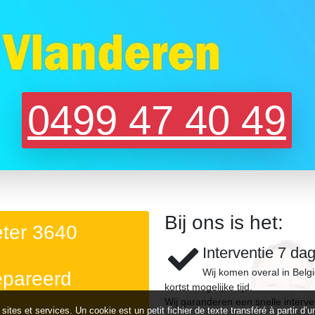
0499 47 40 49
Bij ons is het:
eter 3640
Interventie 7 da
Wij komen overal in Belg
epareerd
kortst mogelijke tijd.
Wij garanderen een snelle interve
 sites et services. Un cookie est un petit fichier de texte transféré à partir 