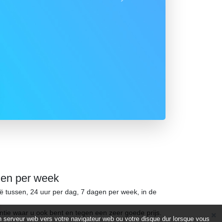
Suivant
gen per week
ië tussen, 24 uur per dag, 7 dagen per week, in de
ntie waar u ook bent en tegen een zeer goede prijs.
d’un serveur web vers votre navigateur web ou votre disque dur lorsque vous