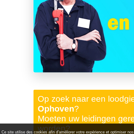
Précédent
Op zoek naar een loodgi
Ophoven
?
Moeten uw leidingen ger
worden?
Ce site utilise des cookies afin d’améliorer votre expérience et optimiser nos