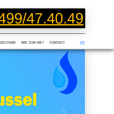
499/47.40.49
OESTAND
WIE ZIJN WE?
CONTACT
FR