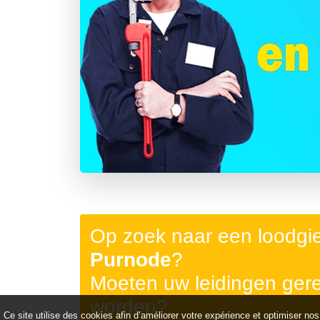
Précédent
Op zoek naar een loodgi
Purnode
?
Moeten uw leidingen ger
worden?
Ce site utilise des cookies afin d’améliorer votre expérience et optimiser nos