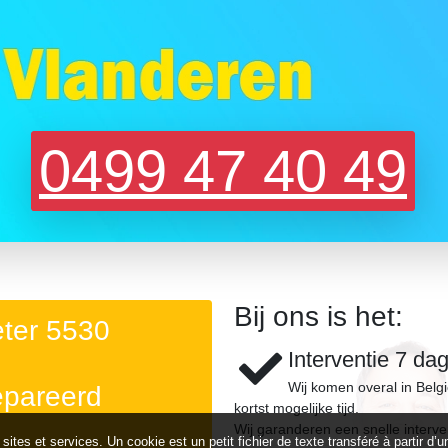
0499 47 40 49
Bij ons is het:
eter 5530
Interventie 7 da
Wij komen overal in Belg
epareerd
kortst mogelijke tijd.
Wij garanderen een snelle interve
 sites et services. Un cookie est un petit fichier de texte transféré à partir 