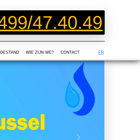
499/47.40.49
OESTAND
WIE ZIJN WE?
CONTACT
FR