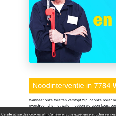
Précédent
Noodinterventie in 7784
Wanneer onze toiletten verstopt zijn, of onze boiler h
overstroomd is met water, hebben we geen keus, e
Als we haast hebben, nemen we het eerste nummer d
Ce site utilise des cookies afin d’améliorer votre expérience et optimiser nos