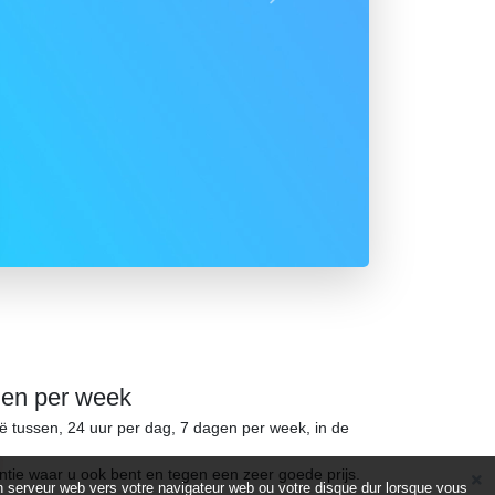
Suivant
gen per week
ië tussen, 24 uur per dag, 7 dagen per week, in de
ntie waar u ook bent en tegen een zeer goede prijs.
d’un serveur web vers votre navigateur web ou votre disque dur lorsque vous