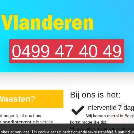
0499 47 40 49
Bij ons is het:
Waasten
?
Interventie 7 da
et begeeft, of ons huis
Wij komen overal in Belg
en
noodinterventie
is vereist.
kortst mogelijke tijd.
Wij garanderen een snelle interve
at in ons opkomt en bellen we
 sites et services. Un cookie est un petit fichier de texte transféré à partir 