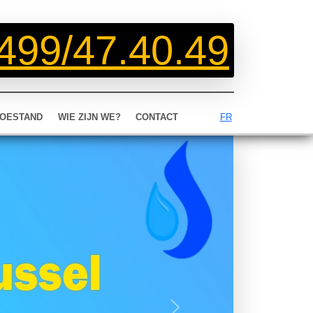
499/47.40.49
OESTAND
WIE ZIJN WE?
CONTACT
FR