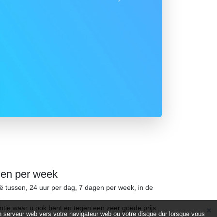
Suivant
gen per week
ië tussen, 24 uur per dag, 7 dagen per week, in de
ntie waar u ook bent en tegen een zeer goede prijs.
d’un serveur web vers votre navigateur web ou votre disque dur lorsque vous