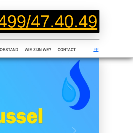
499/47.40.49
OESTAND
WIE ZIJN WE?
CONTACT
FR