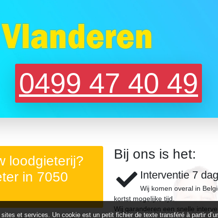
0499 47 40 49
Bij ons is het:
 loodgieterij?
Interventie 7 da
ter in 7050
Wij komen overal in Belg
kortst mogelijke tijd.
Wij garanderen een snelle interve
 sites et services. Un cookie est un petit fichier de texte transféré à partir 