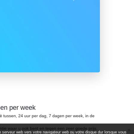
Suivant
gen per week
ië tussen, 24 uur per dag, 7 dagen per week, in de
ntie waar u ook bent en tegen een zeer goede prijs.
d’un serveur web vers votre navigateur web ou votre disque dur lorsque vous