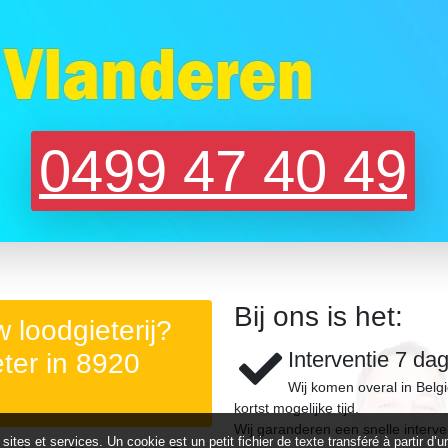
0499 47 40 49
Bij ons is het:
 loodgieterij?
Interventie 7 da
ter in 8920
Wij komen overal in Belg
kortst mogelijke tijd.
Wij garanderen een snelle interve
 sites et services. Un cookie est un petit fichier de texte transféré à partir 