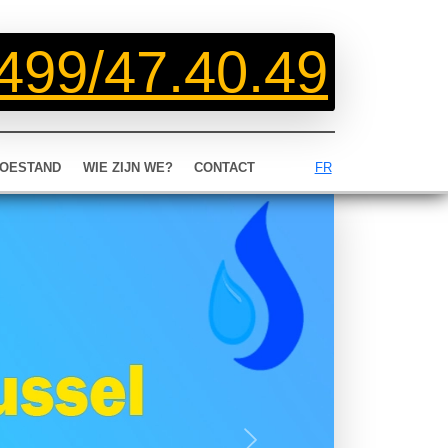
499/47.40.49
OESTAND
WIE ZIJN WE?
CONTACT
FR