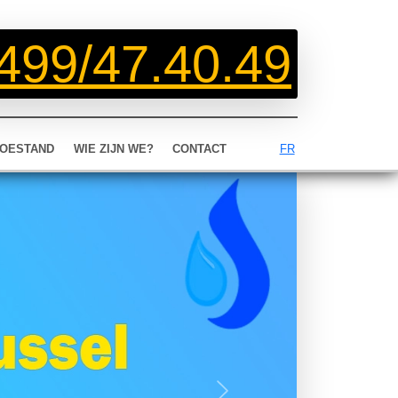
499/47.40.49
OESTAND
WIE ZIJN WE?
CONTACT
FR