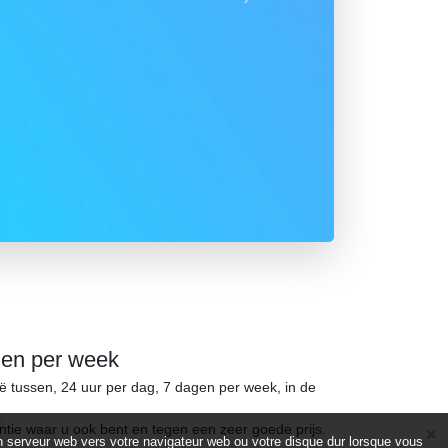
Suivant
gen per week
ië tussen, 24 uur per dag, 7 dagen per week, in de
ntie waar u ook bent en tegen een zeer goede prijs.
d’un serveur web vers votre navigateur web ou votre disque dur lorsque vous