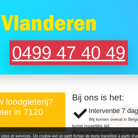
0499 47 40 49
Bij ons is het:
 loodgieterij?
Interventie 7 da
ter in 7120
Wij komen overal in Belg
kortst mogelijke tijd.
Wij garanderen een snelle interve
 sites et services. Un cookie est un petit fichier de texte transféré à partir 