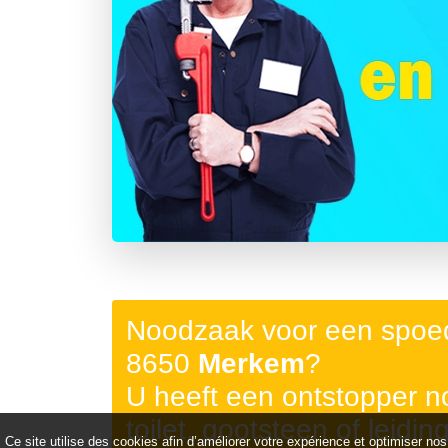
Précédent
Noodzaak voor een spoed
8650
Merkem
?
U heeft een ontstopper 
toilet, gootsteen of leidin
Ce site utilise des cookies afin d’améliorer votre expérience et optimiser nos