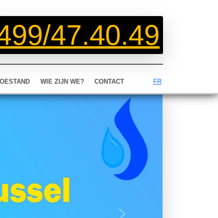
499/47.40.49
OESTAND
WIE ZIJN WE?
CONTACT
FR