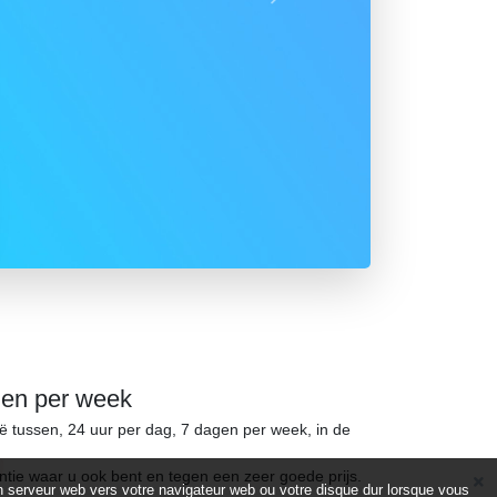
Suivant
gen per week
ië tussen, 24 uur per dag, 7 dagen per week, in de
ntie waar u ook bent en tegen een zeer goede prijs.
d’un serveur web vers votre navigateur web ou votre disque dur lorsque vous