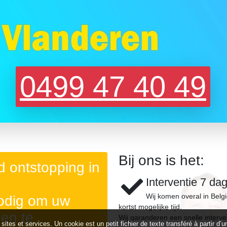
0499 47 40 49
Bij ons is het:
 ontstopping in
Interventie 7 da
Wij komen overal in Belg
nodig om uw
kortst mogelijke tijd.
gen te
Wij garanderen een snelle interve
 sites et services. Un cookie est un petit fichier de texte transféré à partir 