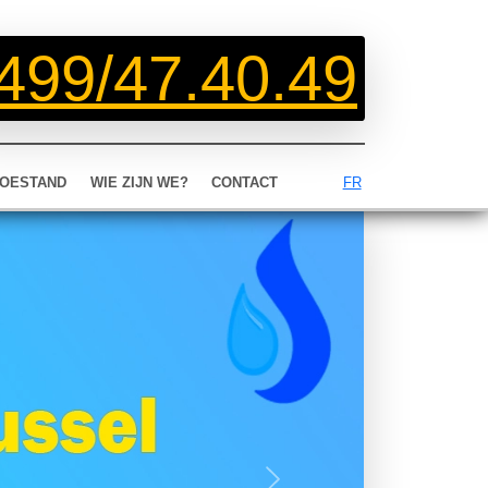
499/47.40.49
OESTAND
WIE ZIJN WE?
CONTACT
FR