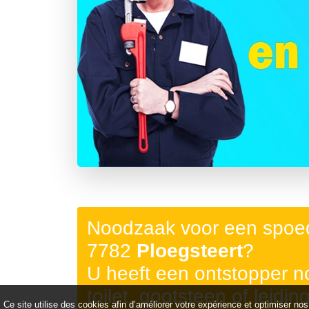
Précédent
Noodzaak voor een spoed
7782
Ploegsteert
?
U heeft een ontstopper 
toilet, gootsteen of leidin
Ce site utilise des cookies afin d’améliorer votre expérience et optimiser nos