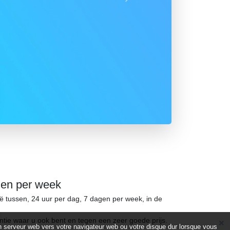
Suivant
gen per week
ië tussen, 24 uur per dag, 7 dagen per week, in de
ntie waar u ook bent en tegen een zeer goede prijs.
d’un serveur web vers votre navigateur web ou votre disque dur lorsque vous