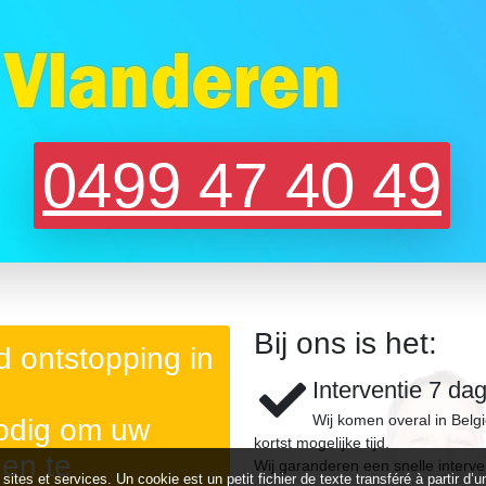
0499 47 40 49
Bij ons is het:
 ontstopping in
Interventie 7 da
Wij komen overal in Belg
nodig om uw
kortst mogelijke tijd.
gen te
Wij garanderen een snelle interve
 sites et services. Un cookie est un petit fichier de texte transféré à partir 