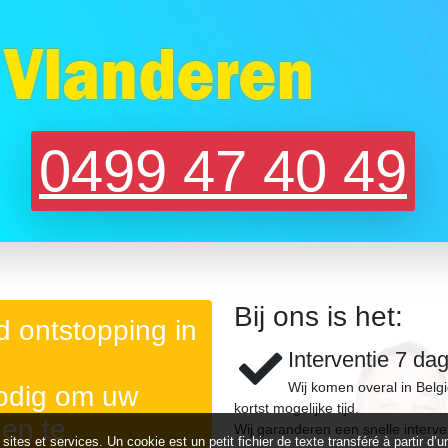
0499 47 40 49
Bij ons is het:
 ontstopping in
Interventie 7 da
Wij komen overal in Belg
nodig om uw
kortst mogelijke tijd.
gen te
Wij garanderen een snelle interve
 sites et services. Un cookie est un petit fichier de texte transféré à partir 