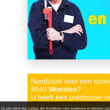
Précédent
Noodzaak voor een spoed
8640
Woesten
?
U heeft een ontstopper 
toilet, gootsteen of leidin
Ce site utilise des cookies afin d’améliorer votre expérience et optimiser nos