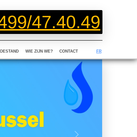
499/47.40.49
OESTAND
WIE ZIJN WE?
CONTACT
FR