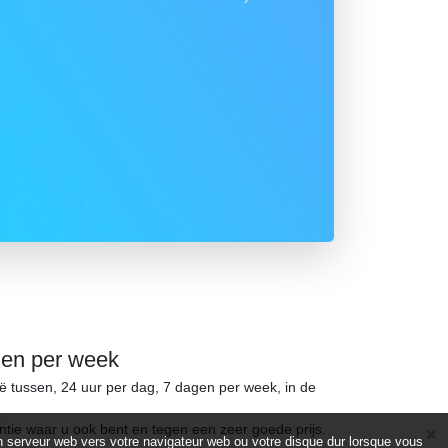
Suivant
gen per week
ië tussen, 24 uur per dag, 7 dagen per week, in de
ntie waar u ook bent en tegen een zeer goede prijs.
d’un serveur web vers votre navigateur web ou votre disque dur lorsque vous