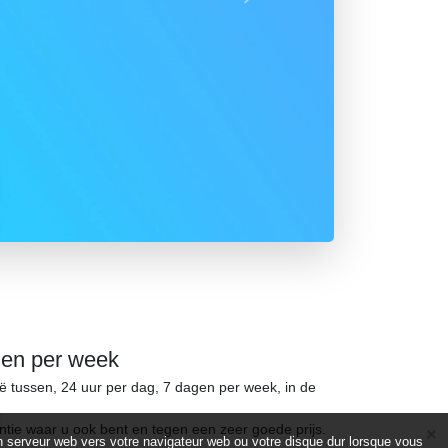
Suivant
gen per week
ië tussen, 24 uur per dag, 7 dagen per week, in de
ntie waar u ook bent en tegen een zeer goede prijs.
d’un serveur web vers votre navigateur web ou votre disque dur lorsque vous