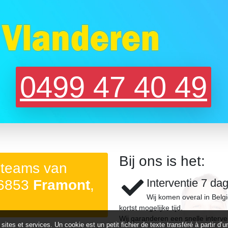
0499 47 40 49
Bij ons is het:
 teams van
Interventie 7 da
 6853
Framont
,
Wij komen overal in Belg
kortst mogelijke tijd.
Wij garanderen een snelle interve
 sites et services. Un cookie est un petit fichier de texte transféré à partir 