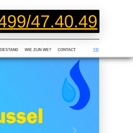
499/47.40.49
OESTAND
WIE ZIJN WE?
CONTACT
FR