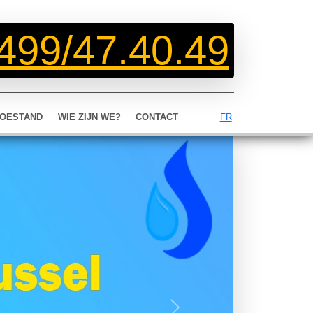
499/47.40.49
OESTAND
WIE ZIJN WE?
CONTACT
FR