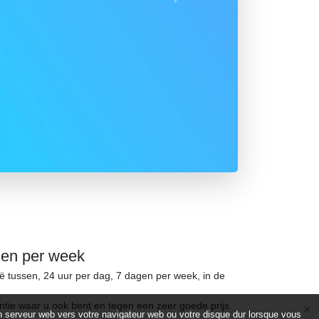
Suivant
gen per week
ië tussen, 24 uur per dag, 7 dagen per week, in de
ntie waar u ook bent en tegen een zeer goede prijs.
d’un serveur web vers votre navigateur web ou votre disque dur lorsque vous