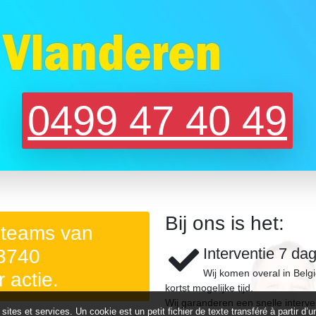
0499 47 40 49
Bij ons is het:
 teams van
Interventie 7 da
 3740
Wij komen overal in Belg
r actie.
kortst mogelijke tijd.
Wij garanderen een snelle interve
 sites et services. Un cookie est un petit fichier de texte transféré à partir 