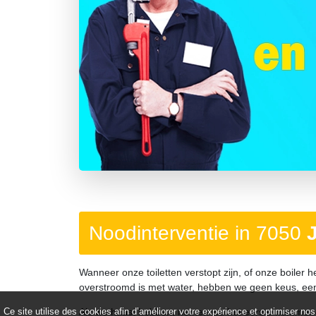
Précédent
Noodinterventie in 7050
Wanneer onze toiletten verstopt zijn, of onze boiler h
overstroomd is met water, hebben we geen keus, e
Als we haast hebben, nemen we het eerste nummer d
Ce site utilise des cookies afin d’améliorer votre expérience et optimiser nos