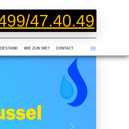
499/47.40.49
OESTAND
WIE ZIJN WE?
CONTACT
FR