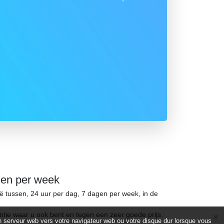
Suivant
gen per week
ië tussen, 24 uur per dag, 7 dagen per week, in de
ntie waar u ook bent en tegen een zeer goede prijs.
d’un serveur web vers votre navigateur web ou votre disque dur lorsque vous