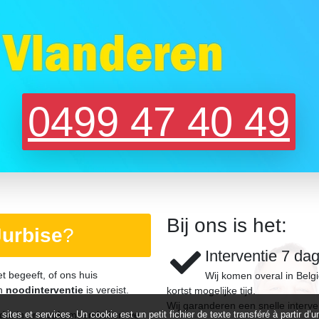
0499 47 40 49
Bij ons is het:
Jurbise
?
Interventie 7 da
et begeeft, of ons huis
Wij komen overal in Belg
en
noodinterventie
is vereist.
kortst mogelijke tijd.
Wij garanderen een snelle interve
at in ons opkomt en bellen we
 sites et services. Un cookie est un petit fichier de texte transféré à partir 