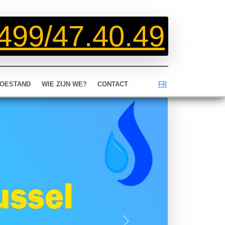
499/47.40.49
OESTAND
WIE ZIJN WE?
CONTACT
FR