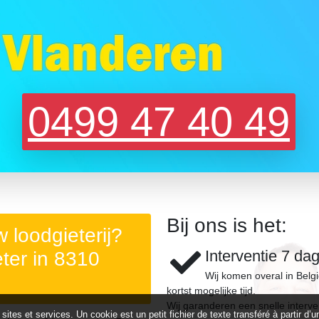
0499 47 40 49
Bij ons is het:
 loodgieterij?
Interventie 7 da
ter in 8310
Wij komen overal in Belg
kortst mogelijke tijd.
Wij garanderen een snelle interve
 sites et services. Un cookie est un petit fichier de texte transféré à partir 