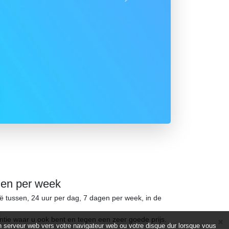
Suivant
gen per week
ië tussen, 24 uur per dag, 7 dagen per week, in de
ntie waar u ook bent en tegen een zeer goede prijs.
d’un serveur web vers votre navigateur web ou votre disque dur lorsque vous