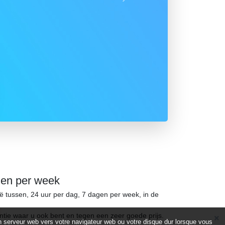
Suivant
gen per week
ië tussen, 24 uur per dag, 7 dagen per week, in de
ntie waar u ook bent en tegen een zeer goede prijs.
d’un serveur web vers votre navigateur web ou votre disque dur lorsque vous