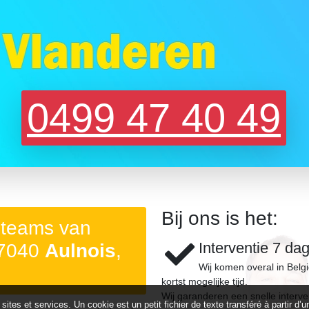
0499 47 40 49
Bij ons is het:
 teams van
Interventie 7 da
 7040
Aulnois
,
Wij komen overal in Belg
kortst mogelijke tijd.
Wij garanderen een snelle interve
 sites et services. Un cookie est un petit fichier de texte transféré à partir 