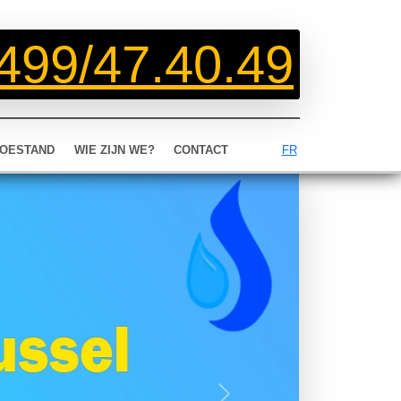
499/47.40.49
OESTAND
WIE ZIJN WE?
CONTACT
FR